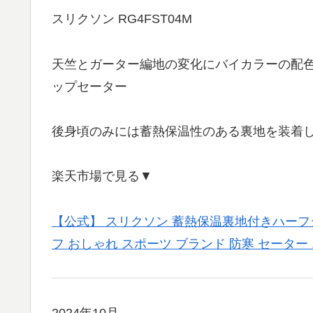
スリクソン RG4FST04M
天竺とガーター編地の変化にバイカラーの配
ップセーター
後身頃のみには蓄熱保温性のある裏地を装着
楽天市場で見る▼
【公式】 スリクソン 蓄熱保温裏地付きハーフ
フ おしゃれ スポーツ ブランド 防寒 セーター ニ
2024年10月