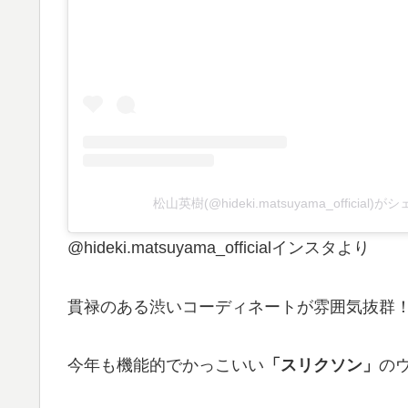
松山英樹(@hideki.matsuyama_official
@hideki.matsuyama_officialインスタより
貫禄のある渋いコーディネートが雰囲気抜群
今年も機能的でかっこいい
「スリクソン」
の