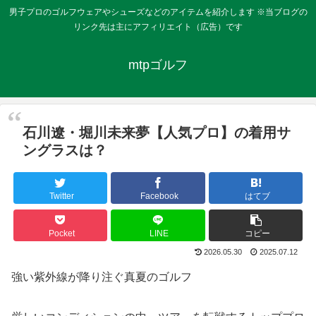
男子プロのゴルフウェアやシューズなどのアイテムを紹介します ※当ブログの
リンク先は主にアフィリエイト（広告）です
mtpゴルフ
石川遼・堀川未来夢【人気プロ】の着用サ
ングラスは？
Twitter
Facebook
はてブ
Pocket
LINE
コピー
2026.05.30
2025.07.12
強い紫外線が降り注ぐ真夏のゴルフ