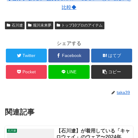
比較◆
石川遼
堀川未来夢
トップ10プロのアイテム
シェアする
Twitter
Facebook
はてブ
Pocket
LINE
コピー
taka39
関連記事
【石川遼】が着用している「キャ
石川遼
ロウェイ」のウェア〜2024年