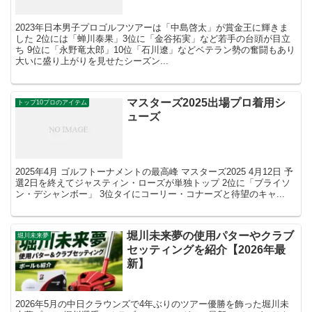
2023年日本男子プロゴルフツアーは「中島啓太」が賞金王に輝きま
した 2位には「蝉川泰果」3位に「金谷拓実」など若手の台頭が目立
ち 9位に「永野竜太郎」10位「石川遼」などベテラン勢の奮闘もあり
大いに盛り上がりを見せたシーズン...
マスターズ2025出場プロ着用シ
トップ10プロのアイテム
ューズ
2025年4月 ゴルフトーナメントの最高峰 マスターズ2025 4月12日 予
選2日を終えてジャスティン・ローズが単独トップ 2位に「ブライソ
ン・デシャンボー」 3位タイにコーリー・コナーズと待望のキャ...
堀川未来夢の使用パターやクラブ
堀川未来夢
セッティングを紹介【2026年最
新】
2026年5月の中日クラウンズで4年ぶりのツアー優勝を飾った堀川未