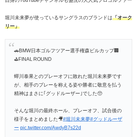
自身のYouTubeチャンネルも盛況の大人気プロゴルファー
堀川未来夢が使っているサングラスのブランドは
「オーク
リー」
🚗BMW日本ゴルフツアー選手権森ビルカップ🏢
⛳️FINAL ROUND
蟬川泰果とのプレーオフに敗れた堀川未来夢です
が、相手のプレーを称える姿や勝者に敬意を払う
精神はまさに｢グッドルーザー｣でした🥺
そんな堀川の最終ホール、プレーオフ、試合後の
様子をまとめました🎥
#堀川未来夢
#グッドルーザ
ー
pic.twitter.com/AwdyB7s22d