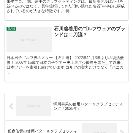
来夢プロ。 堀川選手のクラブセッティングは、最新モデルばかりを
並べるのではなく、長年信頼してきた“使い慣れた名器”を中心に構成
されているのが大きな特徴です。 特...
石川遼着用のゴルフウェアのブラ
石川遼
ンドは二刀流？
日本男子ゴルフ界のスター 【石川遼】 2022年11月3年ぶりの復活優
勝！ 2007年15歳で日本男子ツアー史上最年少優勝を果たして以来、
日本ツアーを牽引し続けています ゴルフの実力だけでなく「ハニカ
ミ...
蝉川泰果の使用パター＆クラブセッティ
ング「2025年」
稲森佑貴の使用パター＆クラブセッティ