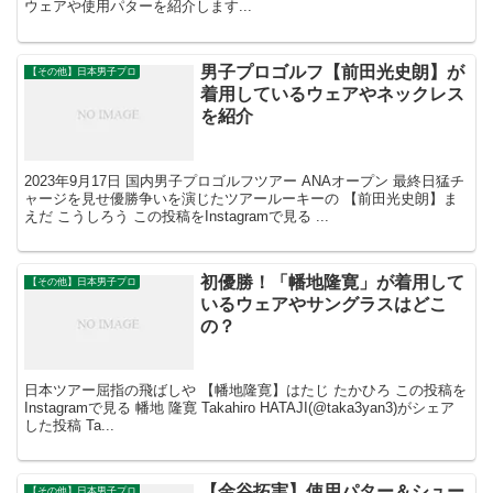
ウェアや使用パターを紹介します...
男子プロゴルフ【前田光史朗】が
【その他】日本男子プロ
着用しているウェアやネックレス
を紹介
2023年9月17日 国内男子プロゴルフツアー ANAオープン 最終日猛チ
ャージを見せ優勝争いを演じたツアールーキーの 【前田光史朗】ま
えだ こうしろう この投稿をInstagramで見る ...
初優勝！「幡地隆寛」が着用して
【その他】日本男子プロ
いるウェアやサングラスはどこ
の？
日本ツアー屈指の飛ばしや 【幡地隆寛】はたじ たかひろ この投稿を
Instagramで見る 幡地 隆寛 Takahiro HATAJI(@taka3yan3)がシェア
した投稿 Ta...
【金谷拓実】使用パター＆シュー
【その他】日本男子プロ