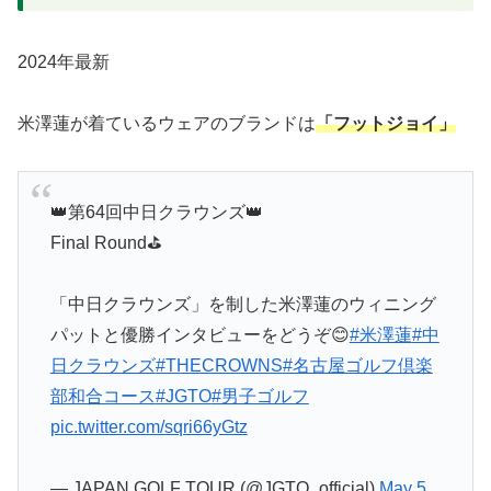
2024年最新
米澤蓮が着ているウェアのブランドは
「フットジョイ」
👑第64回中日クラウンズ👑
Final Round⛳️
「中日クラウンズ」を制した米澤蓮のウィニング
パットと優勝インタビューをどうぞ😊
#米澤蓮
#中
日クラウンズ
#THECROWNS
#名古屋ゴルフ倶楽
部和合コース
#JGTO
#男子ゴルフ
pic.twitter.com/sqri66yGtz
— JAPAN GOLF TOUR (@JGTO_official)
May 5,