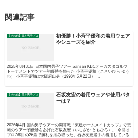
関連記事
初優勝！小斉平優和の着用ウェア
【その他】日本男子プロ
やシューズを紹介
2025年8月31日 日本国内男子ツアー Sansan KBCオーガスタゴルフ
トーナメントでツアー初優勝を飾った 小斉平優和（こさいひら ゆう
わ） 小斉平優和は大阪府出身（1998年5月22日） ...
石坂友宏の着用ウェアや使用パタ
【その他】日本男子プロ
ーは？
2026年4月 国内男子ツアーの開幕戦「東建ホームメイトカップ」で悲
願のツアー初優勝をあげた石坂友宏（いしざか ともひろ）。 今回は
プロ7年目の26歳で勝利を掴み取った、石坂友宏選手の着用している